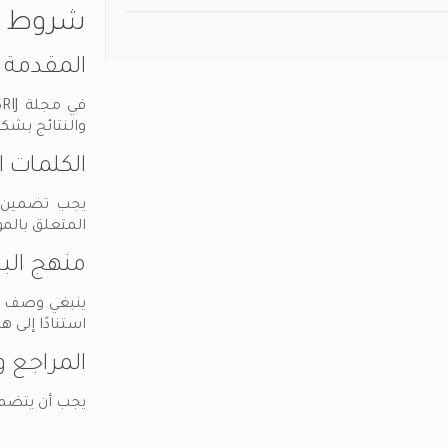
شروط الن
المقدمة
والنتائج بشك
الكلمات ا
يجب تضمين ا
المتعلق بالم
منهج البح
ينبغي وصف من
استنادًا إلى هذ
المراجع و
يجب أن يتضمن