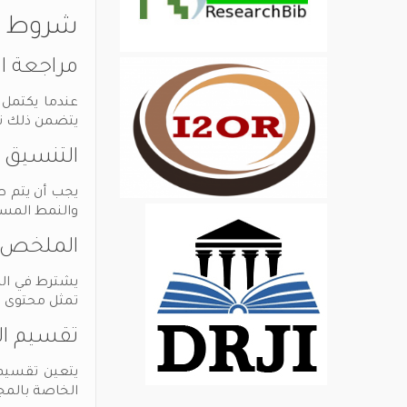
شروط ال
مراجعة ا
عندما يكتمل 
يتضمن ذلك تقديم البحث بص
التنسيق 
يجب أن يتم ط
والنمط المست
الملخص و
يشترط في الم
تمثل محتوى 
تقسيم ال
يتعين تقسيم
الخاصة بالمجا