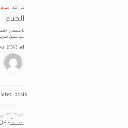
من هنا
: شروط
الختام
باختصار، تلع
للباحثين تعزي
ws:
2٬565
lated posts
يناير 19, 2025
أفض
بصيغة PDF