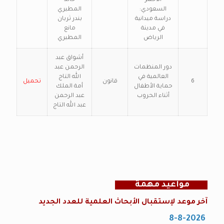
الأحمر
خالد
السعودي:
المطيري
دراسة ميدانية
بندر ثربان
في مدينة
مانع
الرياض
المطيري
أشواق عبد
دور المنظمات
الرحمن عبد
العالمية في
الله التاج
6
قانون
تحميل
حماية الأطفال
أمة الملك
أثناء الحروب
عبد الرحمن
عبد الله التاج
مواعيد مهمة
آخر موعد لإستقبال الأبحاث العلمية للعدد الجديد
8-8-2026