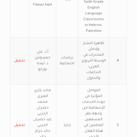
Sixth-Grade
Fawaz Aqel
English
Language
Classrooms
in Hebron,
Palestine
ظاهرة انتشار
وإدمان
أ.د. علي
المخدرات في
دراسات
حميدوش
4
الوسط التربوي
تحميل
اجتماعية
د. ليندة
العربي؛
بورايو
التداعيات
والحلول
العوامل
ماجد غازي
المؤثرة في
العنزي
جودة الخدمات
محمد
الإسعافية من
خضران
وجهة نظر
الحربي
المسعفين
عيد خضران
5
العاملين في
إدارة
الحربي
تحميل
هيئة الهلال
خالد حزام