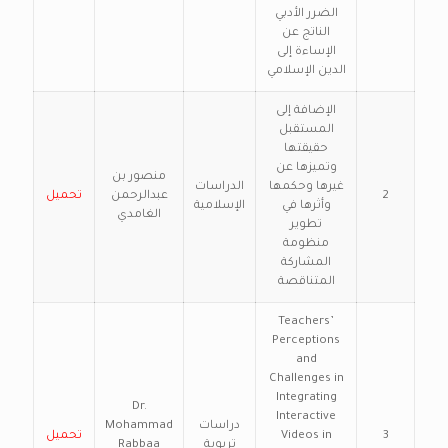
الضرر الأدبي
الناتج عن
الإساءة إلى
الدين الإسلامي
الإضافة إلى
المستقبل
حقيقتها
وتميزها عن
منصور بن
غيرها وحكمها
الدراسات
2
عبدالرحمن
تحميل
وأثرها في
الإسلامية
الغامدي
تطوير
منظومة
المشاركة
المتناقصة
Teachers’
Perceptions
and
Challenges in
Integrating
Dr.
Interactive
دراسات
Mohammad
3
Videos in
تحميل
تربوية
Rabbaa