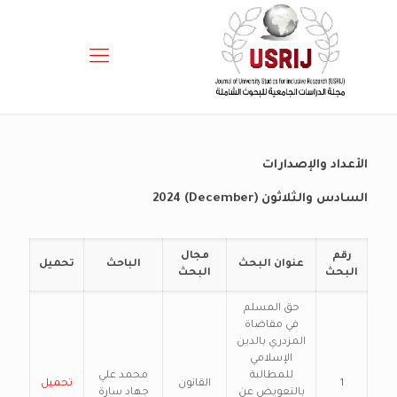
الأعداد والإصدارات
السادس والثلاثون (December) 2024
رقم
مجال
عنوان البحث
الباحث
تحميل
البحث
البحث
حق المسلم
في مقاضاة
المزدري بالدين
الإسلامي
للمطالبة
محمد علي
1
القانون
تحميل
بالتعويض عن
جهاد سارة