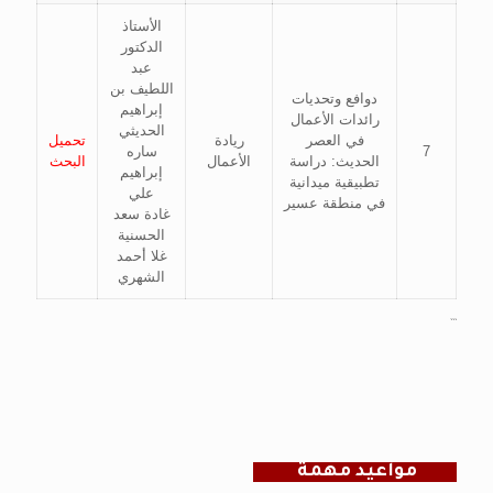
الأستاذ
الدكتور
عبد
اللطيف بن
دوافع وتحديات
إبراهيم
رائدات الأعمال
الحديثي
في العصر
ريادة
تحميل
7
ساره
الحديث: دراسة
الأعمال
البحث
إبراهيم
تطبيقية ميدانية
علي
في منطقة عسير
غادة سعد
الحسنية
غلا أحمد
الشهري
```
مواعيد مهمة