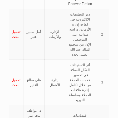
Postwar Fiction
دور التطبيقات
الالكترونية في
كفاءة إدارة
الأزمات: دراسة
الإدارة
أمل سمير
تحميل
2
ميدانية على
والأزمات
عنبر
البحث
الموظفين
الإداريين بمجمع
الملك عبد الله
الطبي بجدة
أثر الاستهداف
الفعّال للعملاء
في تحسين
خدمات العملاء
إدارة
علي صالح
تحميل
3
من خلال تكامل
الأعمال
الغدير
البحث
إدارة علاقات
العملاء وسلسلة
التوريد
د. عواطف
اقتصاديات
بنت علي