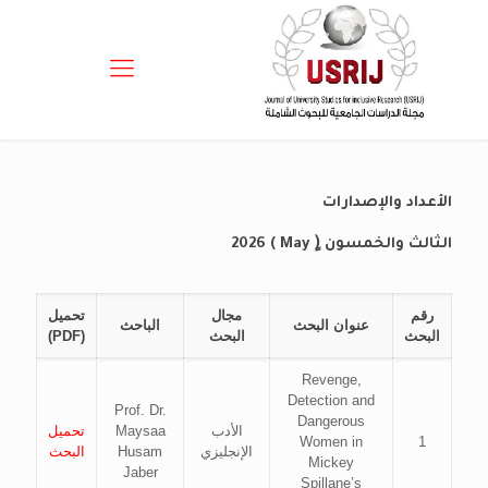
الأعداد والإصدارات
الثالث والخمسون (ٍ May ) 2026
رقم
مجال
تحميل
عنوان البحث
الباحث
البحث
البحث
(PDF)
Revenge,
Detection and
Prof. Dr.
Dangerous
الأدب
Maysaa
تحميل
Women in
1
الإنجليزي
Husam
البحث
Mickey
Jaber
Spillane’s