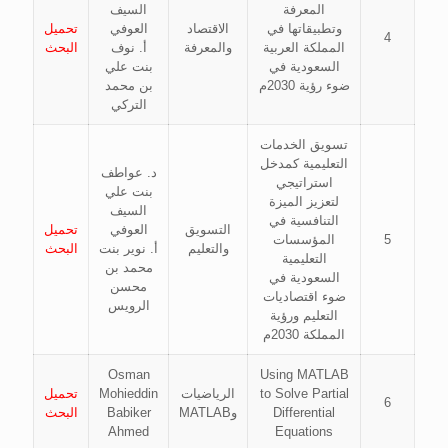
المعرفة
السيف
وتطبيقاتها في
الاقتصاد
العوفي
تحميل
4
المملكة العربية
والمعرفة
أ. نوف
البحث
السعودية في
بنت علي
ضوء رؤية 2030م
بن محمد
التركي
تسويق الخدمات
التعليمية كمدخل
د. عواطف
استراتيجي
بنت علي
لتعزيز الميزة
السيف
التنافسية في
التسويق
العوفي
تحميل
5
المؤسسات
والتعليم
أ. نوير بنت
البحث
التعليمية
محمد بن
السعودية في
محسن
ضوء اقتصاديات
الرويس
التعليم ورؤية
المملكة 2030م
Osman
Using MATLAB
to Solve Partial
الرياضيات
Mohieddin
تحميل
6
Differential
وMATLAB
Babiker
البحث
Ahmed
Equations