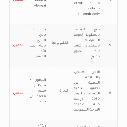
4
تحميل
Khaled
error in a
Alboqai
newborn
through body
تتبع الامتعة
د. هند
بالخطوط الجوية
بادي
السعودية
البادي
التكنولوجيا
5
تحميل
باستخدام تقنية
دانية عبد
RFID: تصور
الله
مقترح
المنيعي
الامن الصناعي
والسلامة
الدكتور /
المهنية في
سلطان
تحقيق التنمية
الإدارة
سعد
6
تحميل
المستدامة لرؤية
محمد ال
2030: دراسة
حميد
حالة المملكة
العربية السعودية
ريوف