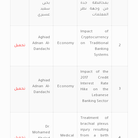
بمحافظة جدة
يحيى
من وجهة نظر
سعيد
المعلمات
عسيري
Impact of
Aghiad
Cryptocurrency
Adnan Al-
Economy
on Traditional
2
تحميل
Dandachi
Banking
Systems
Impact of the
2017 Credit
Aghiad
Interest Rate
Adnan Al-
Economy
3
تحميل
Hike on the
Dandachi
Lebanese
Banking Sector
Treatment of
brachial plexus
Dr.
injury resulting
Mohamed
Medical
from a birth