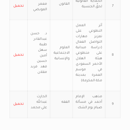
الحماية القانونية
القانون
معمر
7
تحميل
لحقِّ الجنسية
العويضي
أثر العمل
التطوعي على
د. حسن
تعزيز مهارات
عبدالقادر
التواصل الفعال
طيبة
(دراسة ميدانية
العلوم
سهل
على متطوعي
الاجتماعية
8
تحميل
أمين
هيئة الهلال
والإنسانية
حسين
الأحمر السعودي
فهد فريد
في موسم
مقلان
العمرة بمدينة
مكة المكرمة)
مذهب الإمام
الحارث
أحمد في مسألة
الفقه
عبدالله
9
تحميل
صيام يوم الشك
علي محمد