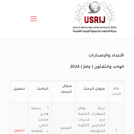
الأعداد والإصدارات
الواحد والثلاثون ( July ) 2024
مجال
رقم
عنوان البحث
الباحث
تحميل
البحث
البحث
درجة توافر
أ‌. بسمه
المهارات الناعمة
هادي
لدى مديرات
محمد
المدارس الثانوية
حكمي
التعليم
1
تحميل
الحكومية
د. فاطمة