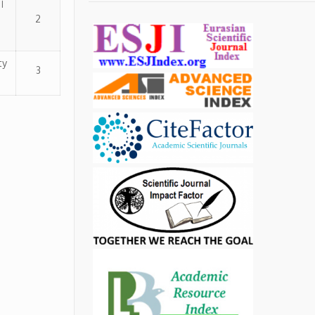
ا
2
ty
3