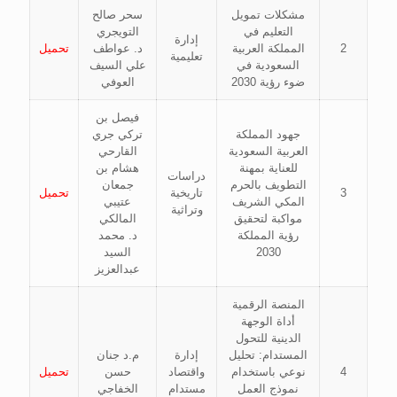
مشكلات تمويل
سحر صالح
التعليم في
التويجري
إدارة
2
المملكة العربية
د. عواطف
تحميل
تعليمية
السعودية في
علي السيف
ضوء رؤية 2030
العوفي
فيصل بن
جهود المملكة
تركي جري
العربية السعودية
القارحي
للعناية بمهنة
هشام بن
دراسات
التطويف بالحرم
جمعان
3
تاريخية
تحميل
المكي الشريف
عتيبي
وتراثية
مواكبة لتحقيق
المالكي
رؤية المملكة
د. محمد
2030
السيد
عبدالعزيز
المنصة الرقمية
أداة الوجهة
الدينية للتحول
المستدام: تحليل
إدارة
م.د جنان
4
نوعي باستخدام
واقتصاد
حسن
تحميل
نموذج العمل
مستدام
الخفاجي