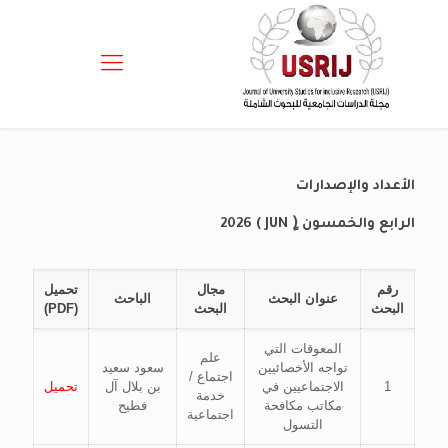
الأعداد والإصدارات
الرابع والخمسون (ٍ JUN ) 2026
رقم
مجال
تحميل
عنوان البحث
الباحث
البحث
البحث
(PDF)
المعوقات التي
علم
تواجه الأخصائيين
سعود سعيد
اجتماع /
1
الاجتماعيين في
بن بلال آل
تحميل
خدمة
مكاتب مكافحة
فطيح
اجتماعية
التسول