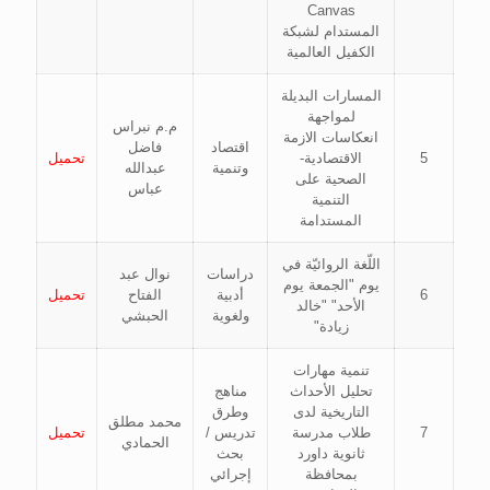
Canvas
المستدام لشبكة
الكفيل العالمية
المسارات البديلة
لمواجهة
م.م نبراس
انعكاسات الازمة
اقتصاد
فاضل
5
الاقتصادية-
تحميل
وتنمية
عبدالله
الصحية على
عباس
التنمية
المستدامة
اللّغة الروائيّة في
دراسات
نوال عبد
يوم "الجمعة يوم
6
أدبية
الفتاح
تحميل
الأحد" "خالد
ولغوية
الحبشي
زيادة"
تنمية مهارات
تحليل الأحداث
مناهج
التاريخية لدى
وطرق
محمد مطلق
7
طلاب مدرسة
تدريس /
تحميل
الحمادي
ثانوية داورد
بحث
بمحافظة
إجرائي