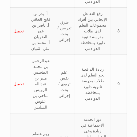
الدوادمي
رفع التفاعل
أ. بدر بن
الإيجابي بين أفراد
فايح الحافي
طرق
مجموعات التعلم
أ. ناصر بن
تدريس /
8
لدى طلاب
عمر
تحميل
بحث
مدرسة ثانوية
الضويان
إجرائي
داورد بمحافظة
أ. محمد بن
الدوادمي
علي الثنيان
عبدالرحمن
بن محمد
زيادة الدافعية
علم
الطخيس
نحو التعلم لدى
نفس
منير بن
طلاب مدرسة
9
تربوي /
عبدالله
تحميل
ثانوية داورد
بحث
الرويس
بمحافظة
إجرائي
مناحي بن
الدوادمي
علوش
السليس
دور الخدمة
الاجتماعية في
زيادة وعي
ريم عصام
الشباب الجامعي
خدمة