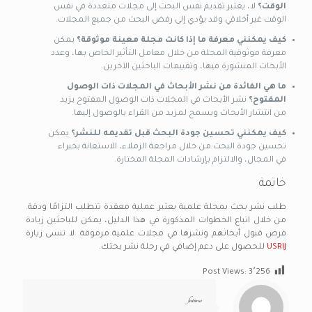
الوقت؟
لا، يعتبر تقديم نفس البحث إلى مجلات متعددة في نفس
الوقت غير أخلاقي وقد يؤدي إلى رفض البحث من جميع المجلات.
كيف يمكنني معرفة ما إذا كانت مجلة معينة موثوقة؟
يمكن
معرفة موثوقية المجلة من خلال معامل التأثير الخاص بها، وعدد
الأبحاث المنشورة فيها، وتقييمات الباحثين الآخرين.
ما هي الفائدة من نشر الأبحاث في المجلات ذات الوصول
المفتوح؟
نشر الأبحاث في المجلات ذات الوصول المفتوح يزيد
من انتشار الأبحاث ويسمح لمزيد من القراء بالوصول إليها.
كيف يمكنني تحسين جودة البحث قبل تقديمه للنشر؟
يمكن
تحسين جودة البحث من خلال مراجعة الزملاء، الاستعانة بخبراء
في المجال، والالتزام بإرشادات المجلة المختارة.
خاتمة
طلب نشر بحث بمجلة علمية يعتبر عملية معقدة تتطلب التزامًا ودقة.
من خلال اتباع الخطوات المذكورة في هذا الدليل، يمكن للباحثين زيادة
فرص قبول أبحاثهم ونشرها في مجلات علمية مرموقة. لا تنسى زيارة
USRIJ
للحصول على دعم إضافي في رحلة نشر بحثك.
Post Views:
3٬256
fatima