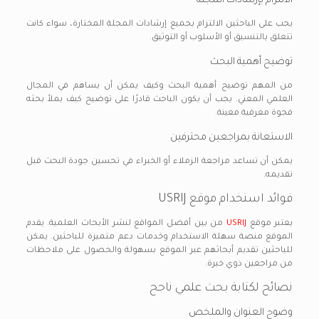
الالتزام بإرشادات المجلة
يجب على الباحثين الالتزام بجميع إرشادات المجلة المختارة، سواء كانت
تتعلق بالتنسيق أو الأسلوب أو التوثيق.
توضيح أهمية البحث
من المهم توضيح أهمية البحث وكيف يمكن أن يساهم في المجال
العلمي المعني. يجب أن يكون الباحث قادرًا على توضيح كيف يملأ بحثه
فجوة معرفية معينة.
الاستعانة بمراجعين محترفين
يمكن أن تساعد مراجعة الزملاء أو الخبراء في تحسين جودة البحث قبل
تقديمه.
فوائد استخدام موقع USRIJ
يعتبر موقع
USRIJ
من بين أفضل المواقع لنشر الأبحاث العلمية. يقدم
الموقع منصة سهلة الاستخدام وخدمات دعم متميزة للباحثين. يمكن
للباحثين تقديم أبحاثهم عبر الموقع بسهولة والحصول على ملاحظات
من مراجعين ذوي خبرة.
نصائح لكتابة بحث علمي ناجح
وضوح العنوان والملخص