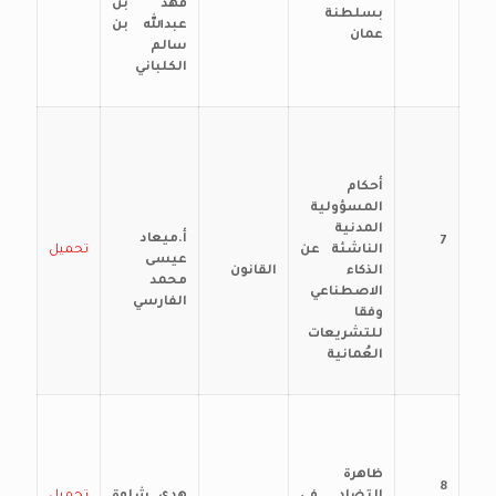
فهد بن
بسلطنة
عبدالله بن
عمان
سالم
الكلباني
أحكام
المسؤولية
المدنية
أ.ميعاد
7
الناشئة عن
تحميل
عيسى
الذكاء
القانون
محمد
الاصطناعي
الفارسي
وفقا
للتشريعات
العُمانية
ظاهرة
8