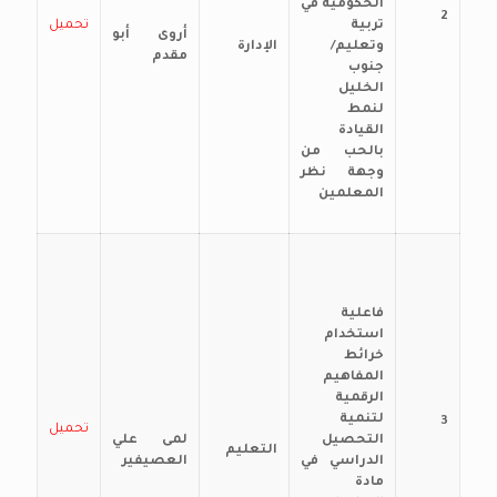
الحكومية في
2
تربية
تحميل
أروى أبو
وتعليم/
الإدارة
مقدم
جنوب
الخليل
لنمط
القيادة
بالحب من
وجهة نظر
المعلمين
فاعلية
استخدام
خرائط
المفاهيم
الرقمية
لتنمية
3
تحميل
التحصيل
لمى علي
التعليم
الدراسي في
العصيفير
مادة