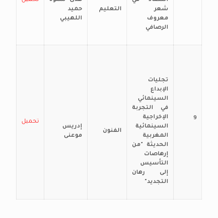
التضاد في
هدى شلوة
تحميل
شعر
التعليم
حميد
معروف
اللهيبي
الرصافي
تجليات
الإبداع
السينمائي
في التجربة
الإخراجية
9
تحميل
السينمائية
إدريس
الفنون
المغربية
موعنى
الحديثة "من
إرهاصات
التأسيس
إلى رهان
التجديد"