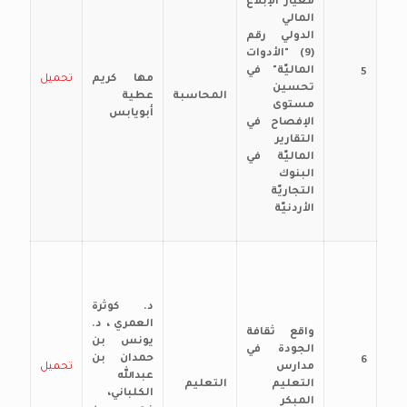
معيار الإبلاغ
المالي
الدولي رقم
(9) "الأدوات
الماليّة" في
5
مها كريم
تحميل
تحسين
المحاسبة
عطية
مستوى
أبويابس
الإفصاح في
التقارير
الماليّة في
البنوك
التجاريّة
الأردنيّة
د. كوثرة
العمري ، د.
واقع ثقافة
يونس بن
الجودة في
حمدان بن
6
مدارس
تحميل
عبدالله
التعليم
التعليم
الكلباني،
المبكر