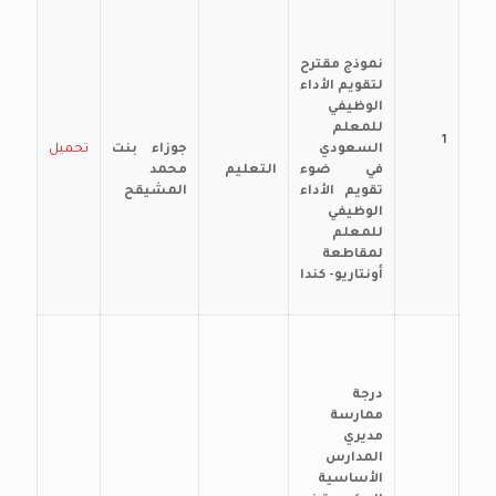
نموذج مقترح
لتقويم الأداء
الوظيفي
للمعلم
1
السعودي
جوزاء بنت
تحميل
في ضوء
التعليم
محمد
تقويم الأداء
المشيقح
الوظيفي
للمعلم
لمقاطعة
أونتاريو- كندا
درجة
ممارسة
مديري
المدارس
الأساسية