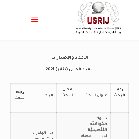
الأعداد والإصدارات
العدد الحالي (يناير) 2021
رقم
مجال
رابط
البحث
عنوان البحث
البحث
الباحث
البحث
سلوك
الـمُواطَنَة
التَّنْظِيمِيَّة
د. البندري
لدى أعضاء