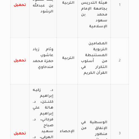
بنت سعود
هيئة التدريس
التربية
1
تحميل
بن عبدالله
بجامعة الإمام
الرشود
محمد بن
سعود
الإسلامية
المضامين
التربوية
وئام زياد
المستنبطة
عاشور،
التربية
2
تحميل
من أسلوب
حمزة محمد
التكرار في
مندحاوي
القرآن الكريم
د. زكيـه
إبراهيم
كلنــتن، د.
هـالة علي
إبراهيم
فرجاني، د.
الوسطية في
صباح
الإنفاق من
الإحصاء
سعـيد
3
تحميل
منظور
العرفي، د.