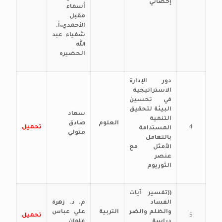
إحصائي
أسماء
مقبل
الأحمدي،أ.
شفياء عبد
الله
الحضيره
دور الإدارة
الاستراتيجية
في تحسين
البيئة لتحقيق
سعاد
التنمية
العلوم
صادق
4
تحميل
المستدامة
متولي
بالتعامل
الأمثل مع
عنصر
الثوريوم
((تفسير آيات
الفساد
م. د. زهرة
والظلم والضر
التربية
علي عباس
5
تحميل
دراسة
علوان