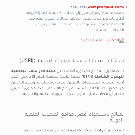
ProQuest (
www.proquest.com
):
منصة عالمية توفر الوصول إلى مجلات أكاديمية، كتب إلكترونية،
أطروحات ودراسات، تغطي مختلف مجالات العلوم. تقدم هذه
المنصة مجموعات متنوعة تلبي احتياجات الباحثين في كل
المجالات العلمية.
مجلة الدراسات الجامعية للبحوث الشاملة (
USRIJ
):
بالإضافة إلى المواقع المذكورة أعلاه، تمثل
مجلة الدراسات الجامعية
للبحوث الشاملة (USRIJ)
منصة علمية محكمة للنشر الأكاديمي. تقدم
أبحاثًا متعددة التخصصات باللغتين العربية والإنجليزية، وتدعم الباحثين
من جميع أنحاء العالم. تأسست في عام 2016 وهي تقدم محتوى أكاديمي
متميز في مجالات مثل العلوم الأدبية، التربوية، الطبية، والقانونية.
نصائح لاستخدام أفضل مواقع المجلات العلمية
الدولية:
استخدام أدوات البحث المتقدمة:
معظم هذه المنصات توفر