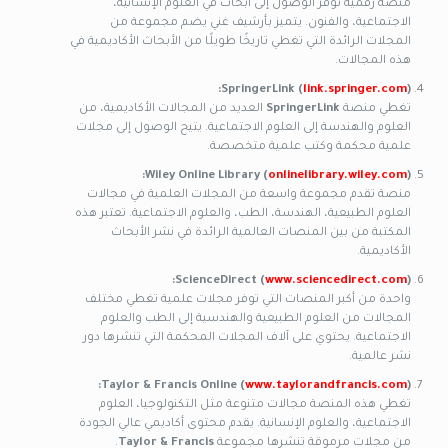
منصة رقمية توفر الوصول إلى أبحاث في العلوم الإنسانية،
الاجتماعية، والفنون. يتميز بأرشيف غني يضم مجموعة من
المجلات الرائدة التي تغطي تاريخًا طويلًا من الأبحاث الأكاديمية في
هذه المجالات.
SpringerLink (
link.springer.com
):
تغطي منصة
SpringerLink
العديد من المجالات الأكاديمية، من
العلوم والهندسة إلى العلوم الاجتماعية. يتيح الوصول إلى مجلات
علمية محكمة وكتب علمية متخصصة.
Wiley Online Library (
onlinelibrary.wiley.com
):
منصة تقدم مجموعة واسعة من المجلات العلمية في مجالات
العلوم الطبيعية، الهندسة، الطب، والعلوم الاجتماعية. تعتبر هذه
المكتبة من بين المنصات العالمية الرائدة في نشر الأبحاث
الأكاديمية.
ScienceDirect (
www.sciencedirect.com
):
واحدة من أكبر المنصات التي توفر مجلات علمية تغطي مختلف
المجالات من العلوم الطبيعية والهندسية إلى الطب والعلوم
الاجتماعية. يحتوي على آلاف المجلات المحكمة التي تنشرها دور
نشر عالمية.
Taylor & Francis Online (
www.taylorandfrancis.com
):
تغطي هذه المنصة مجالات متنوعة مثل التكنولوجيا، العلوم
الاجتماعية، والعلوم الإنسانية. يقدم محتوى أكاديمي عالي الجودة
من مجلات مرموقة تنشرها مجموعة
Taylor & Francis
.