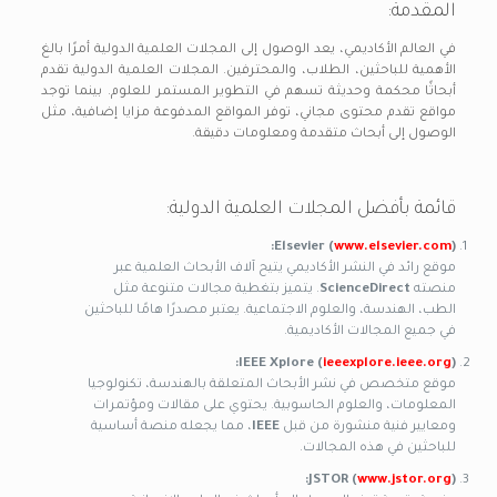
المقدمة:
في العالم الأكاديمي، يعد الوصول إلى المجلات العلمية الدولية أمرًا بالغ
الأهمية للباحثين، الطلاب، والمحترفين. المجلات العلمية الدولية تقدم
أبحاثًا محكمة وحديثة تسهم في التطوير المستمر للعلوم. بينما توجد
مواقع تقدم محتوى مجاني، توفر المواقع المدفوعة مزايا إضافية، مثل
الوصول إلى أبحاث متقدمة ومعلومات دقيقة.
قائمة بأفضل المجلات العلمية الدولية:
Elsevier (
www.elsevier.com
):
موقع رائد في النشر الأكاديمي يتيح آلاف الأبحاث العلمية عبر
منصته
ScienceDirect
. يتميز بتغطية مجالات متنوعة مثل
الطب، الهندسة، والعلوم الاجتماعية. يعتبر مصدرًا هامًا للباحثين
في جميع المجالات الأكاديمية.
IEEE Xplore (
ieeexplore.ieee.org
):
موقع متخصص في نشر الأبحاث المتعلقة بالهندسة، تكنولوجيا
المعلومات، والعلوم الحاسوبية. يحتوي على مقالات ومؤتمرات
ومعايير فنية منشورة من قبل
IEEE
، مما يجعله منصة أساسية
للباحثين في هذه المجالات.
JSTOR (
www.jstor.org
):