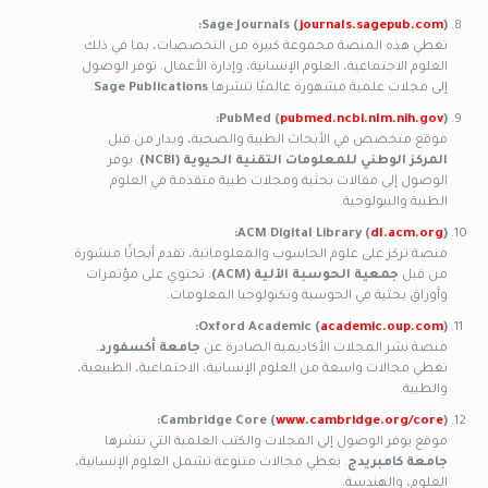
Sage Journals (
journals.sagepub.com
):
تغطي هذه المنصة مجموعة كبيرة من التخصصات، بما في ذلك
العلوم الاجتماعية، العلوم الإنسانية، وإدارة الأعمال. توفر الوصول
إلى مجلات علمية مشهورة عالميًا تنشرها
Sage Publications
.
PubMed (
pubmed.ncbi.nlm.nih.gov
):
موقع متخصص في الأبحاث الطبية والصحية، ويدار من قبل
المركز الوطني للمعلومات التقنية الحيوية (NCBI)
. يوفر
الوصول إلى مقالات بحثية ومجلات طبية متقدمة في العلوم
الطبية والبيولوجية.
ACM Digital Library (
dl.acm.org
):
منصة تركز على علوم الحاسوب والمعلوماتية، تقدم أبحاثًا منشورة
من قبل
جمعية الحوسبة الآلية (ACM)
. تحتوي على مؤتمرات
وأوراق بحثية في الحوسبة وتكنولوجيا المعلومات.
Oxford Academic (
academic.oup.com
):
منصة نشر المجلات الأكاديمية الصادرة عن
جامعة أكسفورد
.
تغطي مجالات واسعة من العلوم الإنسانية، الاجتماعية، الطبيعية،
والطبية.
Cambridge Core (
www.cambridge.org/core
):
موقع يوفر الوصول إلى المجلات والكتب العلمية التي تنشرها
جامعة كامبريدج
. يغطي مجالات متنوعة تشمل العلوم الإنسانية،
العلوم، والهندسة.