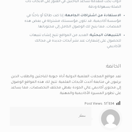
أدوات بحث متقدمة تساعد الباحثين في العثور على الأبحاث ذات
الصلة بسهولة ودقة.
الاستفادة من اشتراكات الجامعة:
إذا كنت طالبًا أو باحثًا في
مؤسسة أكاديمية، قد تكون مؤسستك مشتركة في بعض هذه
المنصات، مما يتيح لك الوصول الكامل إلى محتوياتها.
التنبيهات البحثية:
العديد من المواقع تتيح إنشاء تنبيهات
للحصول على إشعارات عند نشر أبحاث جديدة في مجالك
الأكاديمي.
الخاتمة:
تعد مواقع المجلات العلمية الدولية أداة حيوية للباحثين والطلاب الذين
يرغبون في متابعة أحدث الأبحاث العلمية. تتيح لك هذه المواقع الوصول
إلى محتوى أكاديمي عالي الجودة يغطي مختلف التخصصات، مما يساعد
على تطوير المسيرة الأكاديمية والمهنية.
Post Views:
51٬834
fatima