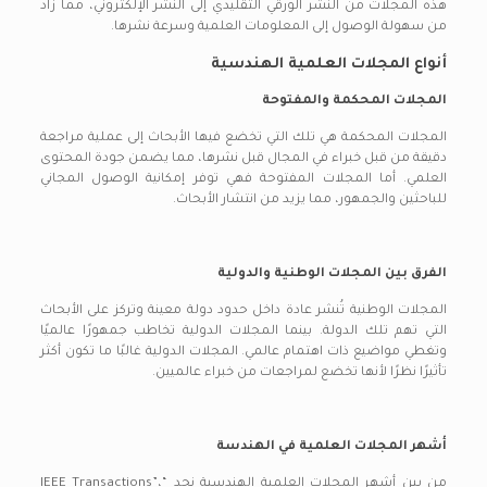
هذه المجلات من النشر الورقي التقليدي إلى النشر الإلكتروني، مما زاد
من سهولة الوصول إلى المعلومات العلمية وسرعة نشرها.
أنواع المجلات العلمية الهندسية
المجلات المحكمة والمفتوحة
المجلات المحكمة هي تلك التي تخضع فيها الأبحاث إلى عملية مراجعة
دقيقة من قبل خبراء في المجال قبل نشرها، مما يضمن جودة المحتوى
العلمي. أما المجلات المفتوحة فهي توفر إمكانية الوصول المجاني
للباحثين والجمهور، مما يزيد من انتشار الأبحاث.
الفرق بين المجلات الوطنية والدولية
المجلات الوطنية تُنشر عادة داخل حدود دولة معينة وتركز على الأبحاث
التي تهم تلك الدولة. بينما المجلات الدولية تخاطب جمهورًا عالميًا
وتغطي مواضيع ذات اهتمام عالمي. المجلات الدولية غالبًا ما تكون أكثر
تأثيرًا نظرًا لأنها تخضع لمراجعات من خبراء عالميين.
أشهر المجلات العلمية في الهندسة
من بين أشهر المجلات العلمية الهندسية نجد “IEEE Transactions”،