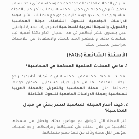
النشر في المجلات العلمية المحكمة هو خطوة حاسمة لأي باحث يسعى
لتحقيق تأثير في مجاله. في مجال المحاسبة، يتطلب الأمر اختيار المجلة
المناسبة وإعداد بحث ذو جودة عالية يتوافق مع متطلبات النشر.
مجلة
الدراسات الجامعية للبحوث الشاملة
،
مجلة المحاسبة
والتمويل
، و
المجلة العربية للمحاسبة
تعتبر خيارات ممتازة للباحثين
الذين يسعون لنشر أبحاثهم في هذا المجال. تذكر دائمًا أهمية اتباع
التعليمات بدقة، والتحضير الجيد للبحث، والاستفادة من ملاحظات
المراجعين لتحسين بحثك.
الأسئلة الشائعة (FAQs)
1. ما هي المجلات العلمية المحكمة في المحاسبة؟
المجلات العلمية المحكمة في المحاسبة هي منشورات أكاديمية تراجع
الأبحاث المقدمة لها من قبل خبراء مستقلين لضمان جودتها
وصحتها، مثل
مجلة المحاسبة والتمويل
و
المجلة العربية
للمحاسبة
و
مجلة الدراسات الجامعية للبحوث الشاملة
.
2. كيف أختار المجلة المناسبة لنشر بحثي في مجال
المحاسبة؟
اختر المجلة التي تتوافق مع موضوع بحثك وتحقق من سمعتها
الأكاديمية من خلال الاطلاع على تصنيفاتها ومراجعاتها. راجع تعليمات
المؤلفين لكل مجلة وتأكد من تلبية جميع متطلباتها.