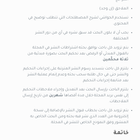
الملاحق (إن وجد)
تستخدم الحواشي لشرح المصطلحات التي تتطلب توضيح في
المحتوى.
يجب أن لا يكون البحث قد سبق نشره في أي من دور النشر
المختلفة.
يتم تزويد كل باحث يوافق بحثه اشتراطات النشر في المجلة
بالقبول المبدئي أو الرفض بعد تحكيم البحث بصورة مبدئية من
ثلاثة محكّمين
.
يلتزم كل باحث بتسديد رسوم النشر المترتبة على إجراءات التحكيم
والنشر حتى في حال طلبه سحب بحثه وعدم إتمام عملية النشر
بعد متابعة إجراءات التحكيم.
يلتزم الباحث بإرسال البحث بعد التعديل وإجراء ملاحظات التحكيم
إلى نفس بريد المجلة خلال مدة أقصاها
شهرين
من تاريخ إرسال
الملاحظات.
يتم تزويد كل باحث بخطاب قبول النشر بالإضافة إلى نسخة
إلكترونية من العدد الذي نشر فيه بحثه ومن البحث الخاص به
المنشور وفق النموذج الخاص للنشر في المجلة.
خاتمة