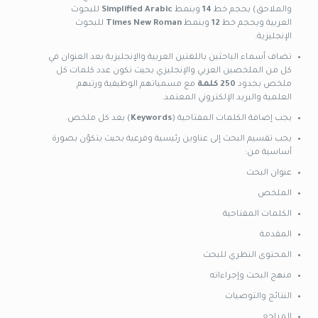
والملاحق) بحجم خط
14
وبنمط
Simplified Arabic
للبحوث
العربية وبحجم خط
12
وبنمط
Times New Roman
للبحوث
الإنجليزية.
تضاف أسماء الباحثين باللغتين العربية والإنجليزية بعد العنوان في
كل من الملخصين العربي والإنجليزي بحيث تكون عدد كلمات كل
ملخص بحدود
250 كلمة
مع مسمياتهم الوظيفية ورتبهم
العلمية والبريد الإلكتروني المعتمد.
يجب إضافة الكلمات المفتاحية (
Keywords
) بعد كل ملخص.
يجب تقسيم البحث إلى عناوين رئيسية وفرعية بحيث يتكوّن بصورة
أساسية من:
عنوان البحث
الملخص
الكلمات المفتاحية
المقدمة
المحتوى النظري للبحث
منهج البحث وإجراءاته
النتائج والتوصيات
المراجع