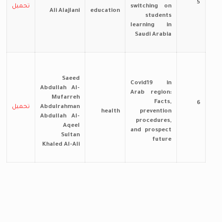
5
switching on
تحميل
Ali Alajlani
education
students
learning in
Saudi Arabia
Saeed
Covid19 in
Abdullah Al-
Arab region:
Mufarreh
Facts,
6
Abdulrahman
تحميل
health
prevention
Abdullah Al-
procedures,
Aqeel
and prospect
Sultan
future
Khaled Al-Ali