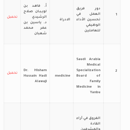
أ. فاهـد بن
دور فريق
لويـبـان صلاح
العمل في
1
الرشيدي
تحميل
تحسين الأداء
الادراة
د. ياسين بن
الوظيفي
عمر محمد
للعاملين
شعبان
Saudi Arabia
Medical
Dr. Hisham
Specialization
2
تحميل
Hussain Hadi
medicine
Board of
Alawaji
Family
Medicine in
Yanbu
الفروق في آراء
القادة
والمشرفين