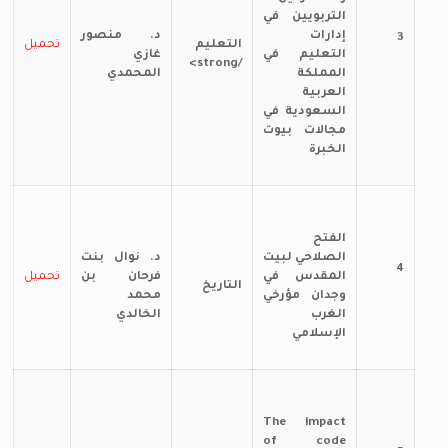
التربويين في
إدارات
د. منصور
3
التعليم
تحميل
التعليم في
غازي
/strong>
المملكة
المحمدي
العربية
السعودية في
مجالات بيوت
الخبرة
الفتح
الصلاحي لبيت
د. نوال بنت
4
المقدس في
فرحان بن
تحميل
التاريخ
وجدان مؤرخي
محمد
الغرب
الخالدي
الإسلامي
The impact
of code