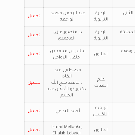
لثاني
الإدارة
عبد الرحمن محمد
تحميل
التربوية
نواجعه
المملكة
الإدارة
د. منصور غازي
تحميل
التربوية
المحمدي
ن وجهة
سالم بن محمد بن
القانون
تحميل
خلفان الرواحي
مصطفى عبد
القادر
علم
حافظ فتح الله ،
تحميل
اللغات
دكتور ذو الأذهان عبد
الحليم
الإرشاد
أحمد البداعي
تحميل
النفسي
Ismail Mellouki ,
القانون
تحميل
Chakib Lebaidi