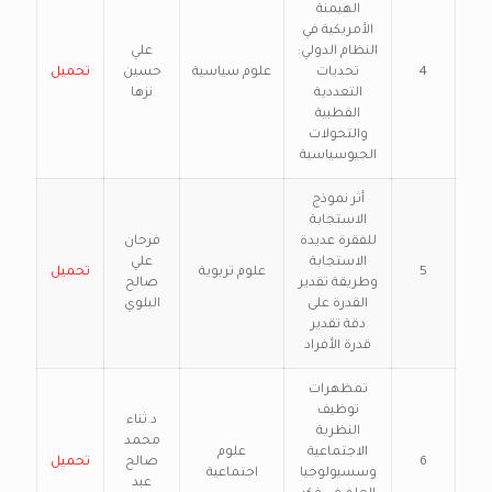
الهيمنة
الأمريكية في
النظام الدولي:
علي
4
تحديات
علوم سياسية
حسين
تحميل
التعددية
نزها
القطبية
والتحولات
الجيوسياسية
أثر نموذج
الاستجابة
للفقرة عديدة
فرحان
الاستجابة
علي
5
علوم تربوية
تحميل
وطريقة تقدير
صالح
القدرة على
البلوي
دقة تقدير
قدرة الأفراد
تمظهرات
توظيف
د.ثناء
النظرية
محمد
الاجتماعية
علوم
6
صالح
تحميل
وسسيولوجيا
اجتماعية
عبد