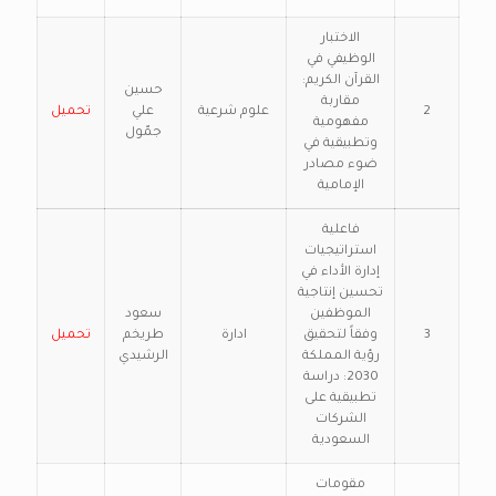
الاختبار
الوظيفي في
القرآن الكريم:
حسين
مقاربة
2
علوم شرعية
علي
تحميل
مفهومية
جمّول
وتطبيقية في
ضوء مصادر
الإمامية
فاعلية
استراتيجيات
إدارة الأداء في
تحسين إنتاجية
الموظفين
سعود
3
وفقاً لتحقيق
ادارة
طريخم
تحميل
رؤية المملكة
الرشيدي
2030: دراسة
تطبيقية على
الشركات
السعودية
مقومات