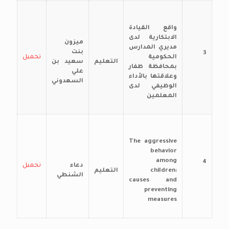
واقع القيادة
الابتكارية لدى
ميزون
مديري المدارس
بنت
3
الحكومية
تحميل
التعليم
سعيد بن
بمحافظة ظفار
علي
وعلاقتها بالأداء
السعدوني
الوظيفي لدى
المعلمين
The aggressive
behavior
among
4
دعاء
تحميل
children:
التعليم
الشنطي
causes and
preventing
measures