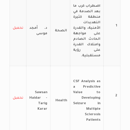
اضطراب كرب ما
بعد الصدمة في
منطقة كثيرة
التهديدات
1
الأمنية، والقدرة
د. أمجد
تحميل
الصحة
على مواجهة
موسى
الحادث الصادم
وامتلاك القدرة
على رؤية
مستقبلية.
CSF Analysis as
a Predictive
Sawsan
Value to
2
Developing
Haidar -
تحميل
Health
Tarig
Seizure in
Karar
Multiple
Sclerosis
Patients