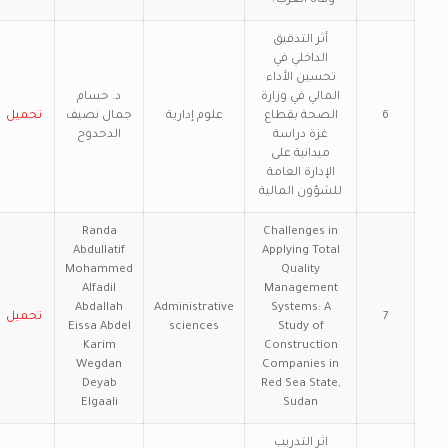
وفاة العرب؟"
أثر التدقيق
الداخلي في
تحسين الأداء
المالي في وزارة
د. حسام
6
الصحة بقطاع
علوم إدارية
جمال نصيف
تحميل
غزة دراسة
الدحدوح
ميدانية على
الإدارة العامة
للشؤون المالية
Randa
Challenges in
Abdullatif
Applying Total
Mohammed
Quality
Alfadil
Management
Abdallah
Administrative
Systems: A
7
تحميل
Eissa Abdel
sciences
Study of
Karim
Construction
Wegdan
Companies in
Deyab
Red Sea State,
Elgaali
Sudan
اثر التدريب