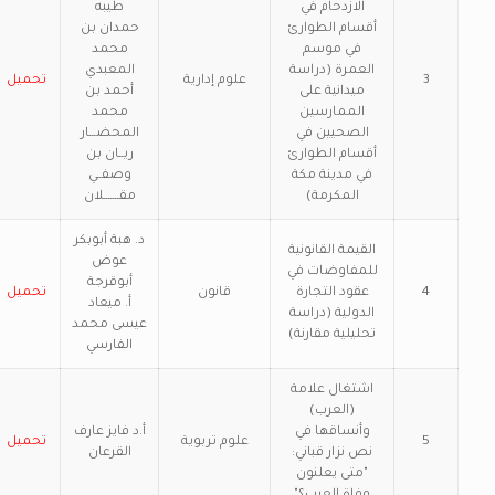
الازدحام في
طيبه
أقسام الطوارئ
حمدان بن
في موسم
محمد
العمرة (دراسة
المعبدي
3
علوم إدارية
تحميل
ميدانية على
أحمد بن
الممارسين
محمد
الصحيين في
المحضـــار
أقسام الطوارئ
ريــان بن
في مدينة مكة
وصفــي
المكرمة)
مقـــــــلان
د. هبة أبوبكر
القيمة القانونية
عوض
للمفاوضات في
أبوقرجة
4
عقود التجارة
قانون
تحميل
أ. ميعاد
الدولية (دراسة
عيسى محمد
تحليلية مقارنة)
الفارسي
اشتغال علامة
(العرب)
وأنساقها في
أ.د فايز عارف
5
علوم تربوية
تحميل
نص نزار قباني:
القرعان
"متى يعلنون