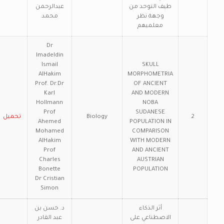
طيف التوحد من
عبدالرحمن
وجهة نظر
محمد
معلميهم
Dr
Imadeldin
Ismail
SKULL
AlHakim
MORPHOMETRIA
Prof. Dr.Dr
OF ANCIENT
Karl
AND MODERN
Hollmann
NOBA
Prof
SUDANESE
2
Biology
تحميل
Ahemed
POPULATION IN
Mohamed
COMPARISON
AlHakim
WITH MODERN
Prof
AND ANCIENT
Charles
AUSTRIAN
Bonette
POPULATION
Dr Cristian
Simon
أثر الذكاء
د. حسن بن
الاصطناعي على
عبد القادر